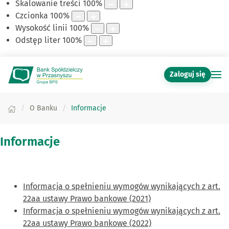
Skalowanie treści
100
%
Czcionka
100
%
Wysokość linii
100
%
Odstęp liter
100
%
Zaloguj się
O Banku
Informacje
Informacje
Informacja o spełnieniu wymogów wynikających z art.
22aa ustawy Prawo bankowe (2021)
Informacja o spełnieniu wymogów wynikających z art.
22aa ustawy Prawo bankowe (2022)