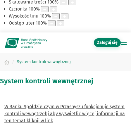
Skalowanie treści
100
%
Czcionka
100
%
Wysokość linii
100
%
Odstęp liter
100
%
Zaloguj się
System kontroli wewnętrznej
System kontroli wewnętrznej
W Banku Spółdzielczym w Przasnyszu funkcjonuje system
kontroli wewnętrzebj aby wyświetlić więcej informacji na
ten temat kliknij w link