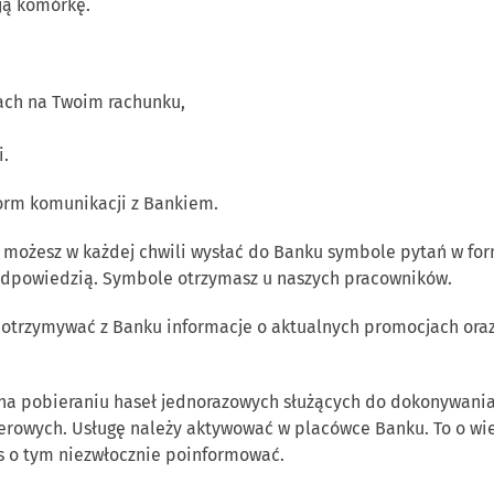
ją komórkę.
jach na Twoim rachunku,
i.
form komunikacji z Bankiem.
i możesz w każdej chwili wysłać do Banku symbole pytań w f
 odpowiedzią. Symbole otrzymasz u naszych pracowników.
 otrzymywać z Banku informacje o aktualnych promocjach oraz
na pobieraniu haseł jednorazowych służących do dokonywania 
rowych. Usługę należy aktywować w placówce Banku. To o wiele 
nas o tym niezwłocznie poinformować.