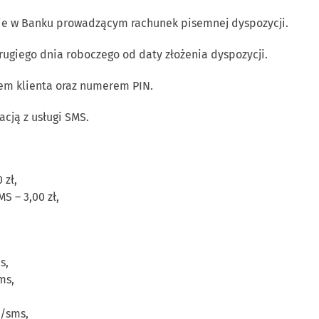
nie w Banku prowadzącym rachunek pisemnej dyspozycji.
ugiego dnia roboczego od daty złożenia dyspozycji.
em klienta oraz numerem PIN.
cją z usługi SMS.
 zł,
S – 3,00 zł,
s,
ms,
ł/sms,