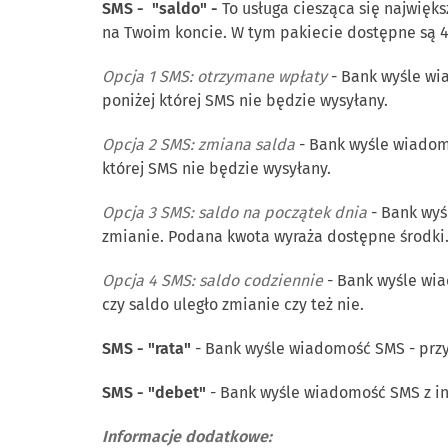
SMS - "saldo" -
To usługa ciesząca się najwię
na Twoim koncie. W tym pakiecie dostępne są 4
Opcja 1 SMS: otrzymane wpłaty
- Bank wyśle wi
poniżej której SMS nie będzie wysyłany.
Opcja 2 SMS: zmiana salda
- Bank wyśle wiadom
której SMS nie będzie wysyłany.
Opcja 3 SMS: saldo na początek dnia
- Bank wyś
zmianie. Podana kwota wyraża dostępne środki
Opcja 4 SMS: saldo codziennie
- Bank wyśle wia
czy saldo uległo zmianie czy też nie.
SMS - "rata"
- Bank wyśle wiadomość SMS - przy
SMS - "debet"
- Bank wyśle wiadomość SMS z in
Informacje dodatkowe: