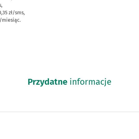
s,
,35 zł/sms,
ł/miesiąc.
Przydatne
informacje