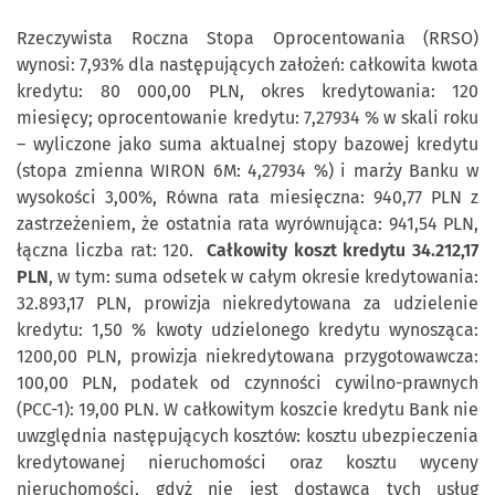
Rzeczywista Roczna Stopa Oprocentowania (RRSO)
wynosi: 7,93% dla następujących założeń: całkowita kwota
kredytu: 80 000,00 PLN, okres kredytowania: 120
miesięcy; oprocentowanie kredytu: 7,27934 % w skali roku
– wyliczone jako suma aktualnej stopy bazowej kredytu
(stopa zmienna WIRON 6M: 4,27934 %) i marży Banku w
wysokości 3,00%, Równa rata miesięczna: 940,77 PLN z
zastrzeżeniem, że ostatnia rata wyrównująca: 941,54 PLN,
łączna liczba rat: 120.
Całkowity koszt kredytu 34.212,17
PLN
, w tym: suma odsetek w całym okresie kredytowania:
32.893,17 PLN, prowizja niekredytowana za udzielenie
kredytu: 1,50 % kwoty udzielonego kredytu wynosząca:
1200,00 PLN, prowizja niekredytowana przygotowawcza:
100,00 PLN, podatek od czynności cywilno-prawnych
(PCC-1): 19,00 PLN. W całkowitym koszcie kredytu Bank nie
uwzględnia następujących kosztów: kosztu ubezpieczenia
kredytowanej nieruchomości oraz kosztu wyceny
nieruchomości, gdyż nie jest dostawcą tych usług