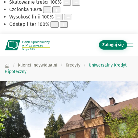
Skalowanie treści
100
%
Czcionka
100
%
Wysokość linii
100
%
Odstęp liter
100
%
Zaloguj się
Klienci indywidualni
Kredyty
Uniwersalny Kredyt
Hipoteczny