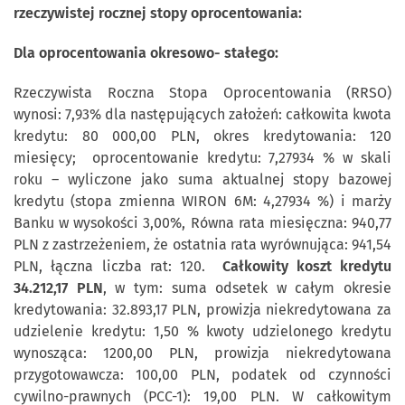
rzeczywistej rocznej stopy oprocentowania:
Dla oprocentowania okresowo- stałego:
Rzeczywista Roczna Stopa Oprocentowania (RRSO)
wynosi: 7,93% dla następujących założeń: całkowita kwota
kredytu: 80 000,00 PLN, okres kredytowania: 120
miesięcy; oprocentowanie kredytu: 7,27934 % w skali
roku – wyliczone jako suma aktualnej stopy bazowej
kredytu (stopa zmienna WIRON 6M: 4,27934 %) i marży
Banku w wysokości 3,00%, Równa rata miesięczna: 940,77
PLN z zastrzeżeniem, że ostatnia rata wyrównująca: 941,54
PLN, łączna liczba rat: 120.
Całkowity koszt kredytu
34.212,17 PLN
, w tym: suma odsetek w całym okresie
kredytowania: 32.893,17 PLN, prowizja niekredytowana za
udzielenie kredytu: 1,50 % kwoty udzielonego kredytu
wynosząca: 1200,00 PLN, prowizja niekredytowana
przygotowawcza: 100,00 PLN, podatek od czynności
cywilno-prawnych (PCC-1): 19,00 PLN. W całkowitym