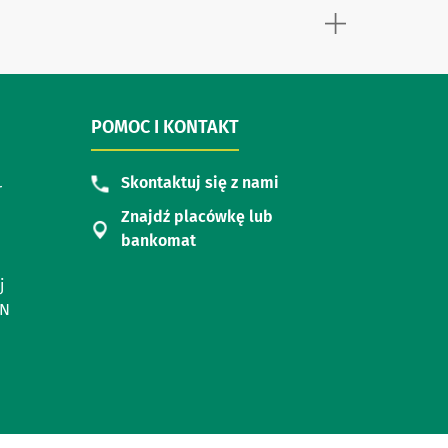
POMOC I KONTAKT
Skontaktuj się z nami
r
Znajdź placówkę lub
bankomat
j
ON