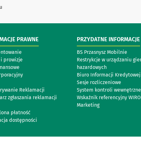
u
RMACJE PRAWNE
PRZYDATNE INFORMACJE
entowanie
BS Przasnysz Mobilnie
i prowizje
Restrykcje w urządzaniu gie
inansowe
hazardowych
rporacyjny
Biuro Informacji Kredytowej
Sesje rozliczeniowe
rywanie Reklamacji
System kontroli wewnętrzne
arz zgłaszania reklamacji
Wskaźnik referencyjny WIR
Marketing
lona płatność
acja dostępności