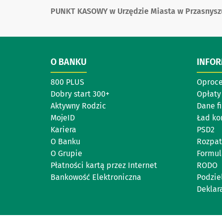
PUNKT KASOWY w Urzędzie Miasta w Przasnysz
O BANKU
INFO
800 PLUS
Oproc
Dobry start 300+
Opłaty 
Aktywny Rodzic
Dane f
MojeID
Ład ko
Kariera
PSD2
O Banku
Rozpat
O Grupie
Formul
Płatności kartą przez Internet
RODO
Bankowość Elektroniczna
Podzie
Deklar