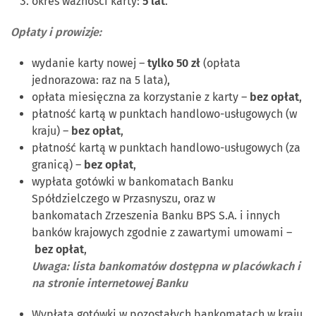
okres ważności karty:
5 lat
.
Opłaty i prowizje:
wydanie karty nowej –
tylko 50 zł
(opłata
jednorazowa: raz na 5 lata),
opłata miesięczna za korzystanie z karty –
bez opłat
,
płatność kartą w punktach handlowo-usługowych (w
kraju) –
bez opłat
,
płatność kartą w punktach handlowo-usługowych (za
granicą) –
bez opłat
,
wypłata gotówki w bankomatach Banku
Spółdzielczego w Przasnyszu, oraz w
bankomatach Zrzeszenia Banku BPS S.A. i innych
banków krajowych zgodnie z zawartymi umowami –
bez opłat
,
Uwaga: lista bankomatów dostępna w placówkach i
na stronie internetowej Banku
Wypłata gotówki w pozostałych bankomatach w kraju