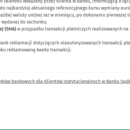
 telefonu wskazany przez Klienta w Banku, informującą o łąc
do najbardziej aktualnego referencyjnego kursu wymiany euro
dej waluty unijnej raz w miesiącu, po dokonaniu pierwszej tr
y wydanej do rachunku;
ej (SHA)
w przypadku transakcji płatniczych realizowanych na 
ank reklamacji dotyczących nieautoryzowanych transakcji pł
ku reklamowaną kwota transakcji.
nków bankowych dla Klientów Instytucjonalnych w Banku Spół