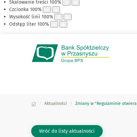
Skalowanie treści
100
%
Czcionka
100
%
Wysokość linii
100
%
Odstęp liter
100
%
Aktualności
Zmiany w "Regulaminie otwiera
Wróć do listy aktualności