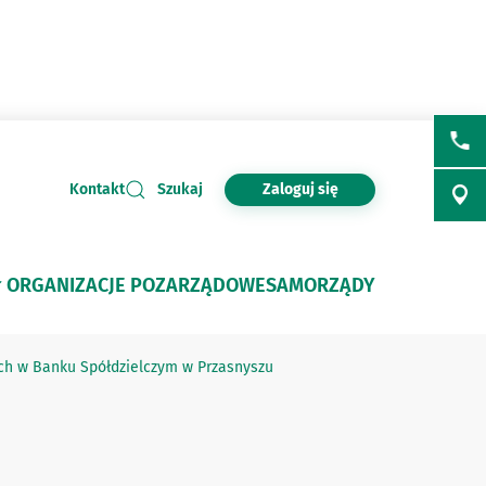
Zaloguj się
Kontakt
Szukaj
ORGANIZACJE POZARZĄDOWE
SAMORZĄDY
ch w Banku Spółdzielczym w Przasnyszu