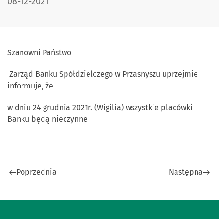
DATA PUBLIKACJI:
08-12-2021
Szanowni Państwo
Zarząd Banku Spółdzielczego w Przasnyszu uprzejmie
informuje, że
w dniu 24 grudnia 2021r. (Wigilia) wszystkie placówki
Banku będą nieczynne
Poprzednia
Następna