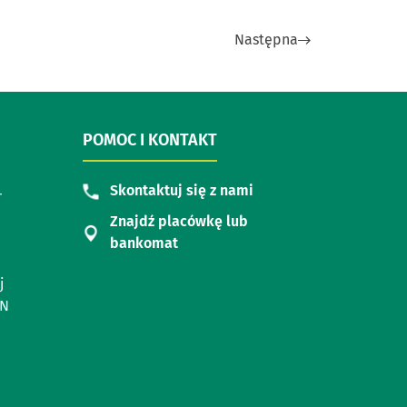
Następna
POMOC I KONTAKT
Skontaktuj się z nami
r
Znajdź placówkę lub
bankomat
j
ON