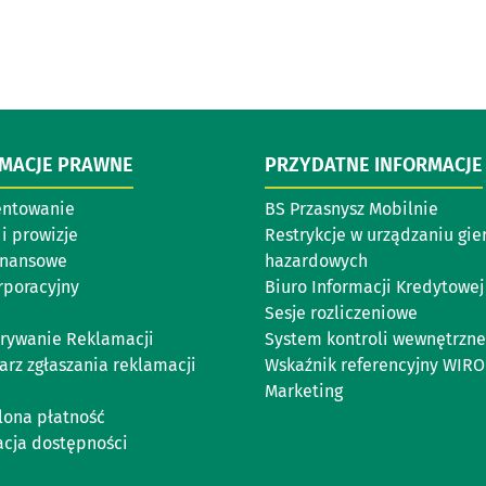
RMACJE PRAWNE
PRZYDATNE INFORMACJE
entowanie
BS Przasnysz Mobilnie
i prowizje
Restrykcje w urządzaniu gie
inansowe
hazardowych
rporacyjny
Biuro Informacji Kredytowej
Sesje rozliczeniowe
rywanie Reklamacji
System kontroli wewnętrzne
arz zgłaszania reklamacji
Wskaźnik referencyjny WIR
Marketing
lona płatność
acja dostępności