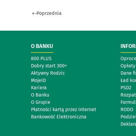
Poprzednia
O BANKU
INFO
800 PLUS
Oproc
Dobry start 300+
Opłaty 
Aktywny Rodzic
Dane f
MojeID
Ład ko
Kariera
PSD2
O Banku
Rozpat
O Grupie
Formul
Płatności kartą przez Internet
RODO
Bankowość Elektroniczna
Podzie
Deklar